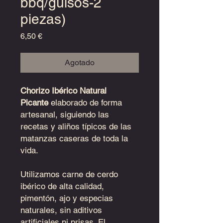
bbq/guisos-2
piezas)
Precio
6,50 €
Agotado
Chorizo Ibérico Natural
Picante
elaborado de forma
artesanal, siguiendo las
recetas y aliños típicos de las
matanzas caseras de toda la
vida.
Utilizamos carne de cerdo
ibérico de alta calidad,
pimentón, ajo y especias
naturales, sin aditivos
artificiales ni prisas. El