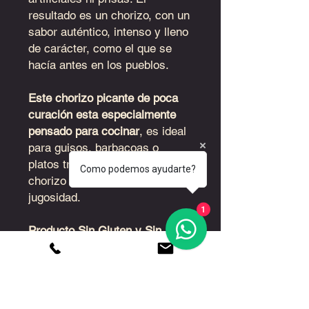
resultado es un chorizo, con un
sabor auténtico, intenso y lleno
de carácter, como el que se
hacía antes en los pueblos.
Este chorizo picante de poca
curación esta especialmente
pensado para cocinar
, es ideal
para guisos, barbacoas o
platos tradicionales donde el
Como podemos ayudarte?
chorizo aporta todo su sabor y
jugosidad.
1
Producto Sin Gluten y Sin
Lactosa.
Peso aprox: 0,500kg