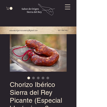
sabordeorigensierradelrey@gmail.com
601 504 945
Chorizo Ibérico
Sierra del Rey
Picante (Especial