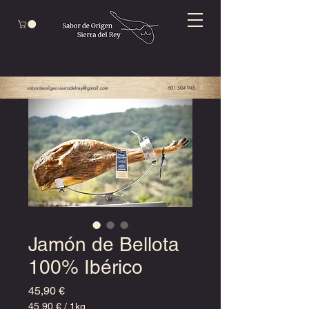
sabordeorigensierradelrey@gmail.com
601 504 945
Jamón de Bellota
100% Ibérico
Precio
45,90 €
45,90 €
/
1kg