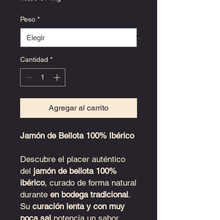
45,90 €
por
Peso
*
1
Kilogramos
Cantidad
*
Agregar al carrito
Jamón de Bellota 100% Ibérico
Descubre el placer auténtico
del
jamón de bellota 100%
ibérico
, curado de forma natural
durante
en bodega tradicional
.
Su
curación lenta y con muy
poca sal
potencia un sabor