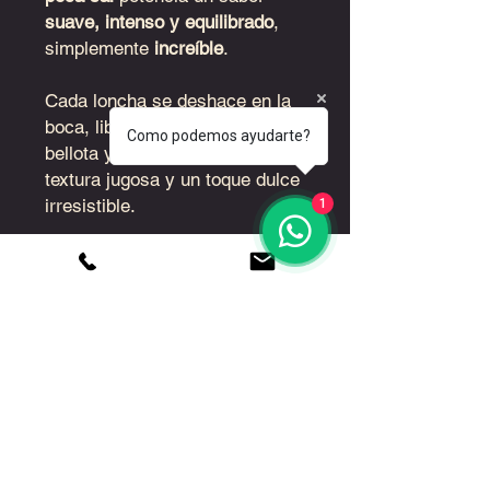
suave, intenso y equilibrado
,
simplemente
increíble
.
Cada loncha se deshace en la
boca, liberando aromas a
Como podemos ayudarte?
bellota y campo, con una
textura jugosa y un toque dulce
irresistible.
1
Además, es un producto
100%
natural y ecológico
, elaborado
con el máximo respeto por el
entorno y la tradición.
Ingredientes: Jamón de Bellota
100% Ibérico y sal marina
INFORMACIÓN DEL